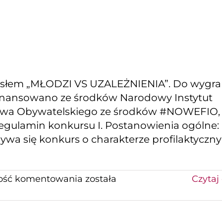
asłem „MŁODZI VS UZALEŻNIENIA”. Do wygra
inansowano ze środków Narodowy Instytut
stwa Obywatelskiego ze środków #NOWEFIO,
egulamin konkursu I. Postanowienia ogólne:
ywa się konkurs o charakterze profilaktyczn
Konkurs
ość komentowania
została
Czytaj 
„Młodzież
vs
uzależnienia”