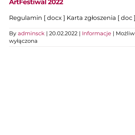
ArtFestiwal 2022
Regulamin [ docx ] Karta zgłoszenia [ doc 
By
adminsck
|
20.02.2022
|
Informacje
|
Możli
wyłączona