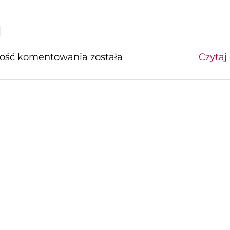
]
ArtFestiwal
wość komentowania
została
Czytaj 
2022