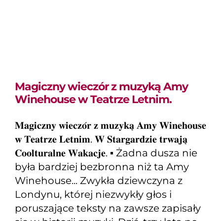
Winehouse w Teatrze
Letnim.
Magiczny wieczór z muzyką Amy
Winehouse w Teatrze Letnim.
𝐌𝐚𝐠𝐢𝐜𝐳𝐧𝐲 𝐰𝐢𝐞𝐜𝐳𝐨́𝐫 𝐳 𝐦𝐮𝐳𝐲𝐤𝐚̨ 𝐀𝐦𝐲 𝐖𝐢𝐧𝐞𝐡𝐨𝐮𝐬𝐞
𝐰 𝐓𝐞𝐚𝐭𝐫𝐳𝐞 𝐋𝐞𝐭𝐧𝐢𝐦. 𝐖 𝐒𝐭𝐚𝐫𝐠𝐚𝐫𝐝𝐳𝐢𝐞 𝐭𝐫𝐰𝐚𝐣𝐚̨
𝐂𝐨𝐨𝐥𝐭𝐮𝐫𝐚𝐥𝐧𝐞 𝐖𝐚𝐤𝐚𝐜𝐣𝐞. ▪️ Żadna dusza nie
była bardziej bezbronna niż ta Amy
Winehouse... Zwykła dziewczyna z
Londynu, której niezwykły głos i
poruszające teksty na zawsze zapisały