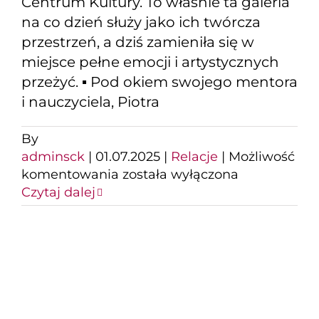
Centrum Kultury. To właśnie ta galeria
na co dzień służy jako ich twórcza
przestrzeń, a dziś zamieniła się w
miejsce pełne emocji i artystycznych
przeżyć. ▪️ Pod okiem swojego mentora
i nauczyciela, Piotra
By
adminsck
|
01.07.2025
|
Relacje
|
Możliwość
Pierwsza
komentowania
została wyłączona
wystawa
Czytaj dalej
Pracowni
Rysunku
i
Malarstwa
w
SCK.