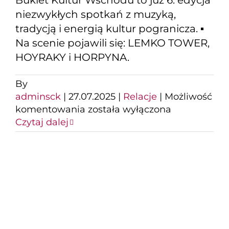
niezwykłych spotkań z muzyką,
tradycją i energią kultur pogranicza. ▪️
Na scenie pojawili się: LEMKO TOWER,
HOYRAKY i HORPYNA.
By
adminsck
|
27.07.2025
|
Relacje
|
Możliwość
Kresowy
komentowania
została wyłączona
Bukiet
Czytaj dalej
Kultur
Wschodu
Magiczny wieczór z
muzyką Amy