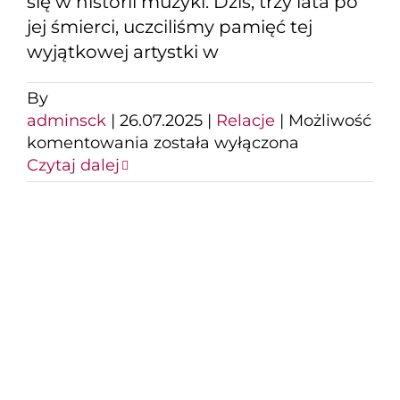
się w historii muzyki. Dziś, trzy lata po
jej śmierci, uczciliśmy pamięć tej
wyjątkowej artystki w
By
adminsck
|
26.07.2025
|
Relacje
|
Możliwość
Magiczny
komentowania
została wyłączona
wieczór
Czytaj dalej
z
muzyką
Amy
Winehouse
w
Teatrze
Za nami kolejny,
Letnim.
kinowy wieczór pod
Gwiazdami!