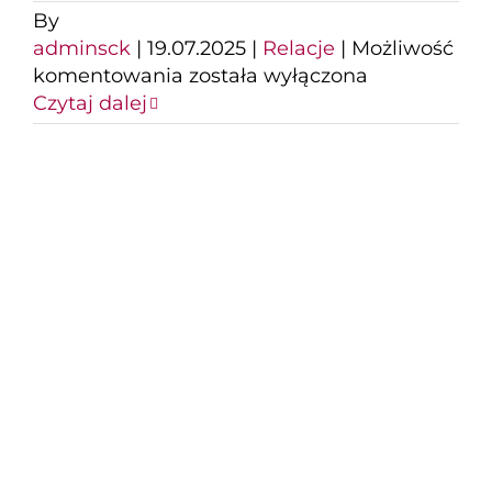
By
adminsck
|
19.07.2025
|
Relacje
|
Możliwość
Koncert
komentowania
została wyłączona
Francesco
Czytaj dalej
Napoli
i
Thomasa
Andersa