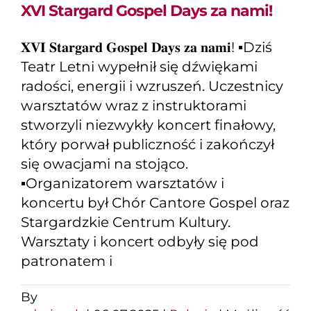
XVI Stargard Gospel Days za nami!
𝐗𝐕𝐈 𝐒𝐭𝐚𝐫𝐠𝐚𝐫𝐝 𝐆𝐨𝐬𝐩𝐞𝐥 𝐃𝐚𝐲𝐬 𝐳𝐚 𝐧𝐚𝐦𝐢! ▪️Dziś
Teatr Letni wypełnił się dźwiękami
radości, energii i wzruszeń. Uczestnicy
warsztatów wraz z instruktorami
stworzyli niezwykły koncert finałowy,
który porwał publiczność i zakończył
się owacjami na stojąco.
▪️Organizatorem warsztatów i
koncertu był Chór Cantore Gospel oraz
Stargardzkie Centrum Kultury.
Warsztaty i koncert odbyły się pod
patronatem i
By