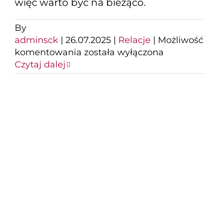
więc warto być na bieżąco.
By
adminsck
|
26.07.2025
|
Relacje
|
Możliwość
Za
komentowania
została wyłączona
nami
Czytaj dalej
kolejny,
kinowy
wieczór
pod
Gwiazdami!
Dziękujemy.
Koncert Francesco
Napoli i Thomasa
Andersa