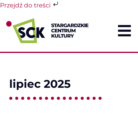
Przejdź do treści
Przejdź
do
STARGARDZKIE
zawartości
CENTRUM
To
KULTURY
Na
lipiec 2025