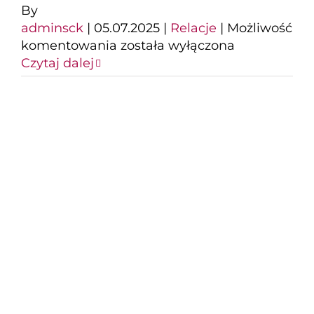
By
adminsck
|
05.07.2025
|
Relacje
|
Możliwość
Nocna
komentowania
została wyłączona
strefa
Czytaj dalej
Disco
DJ
DIAMOND
SKULL
Ponad 1500 osób na