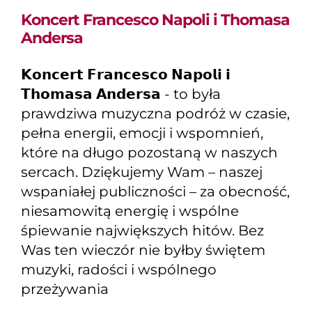
Koncert Francesco Napoli i Thomasa
Andersa
𝗞𝗼𝗻𝗰𝗲𝗿𝘁 𝗙𝗿𝗮𝗻𝗰𝗲𝘀𝗰𝗼 𝗡𝗮𝗽𝗼𝗹𝗶 𝗶
𝗧𝗵𝗼𝗺𝗮𝘀𝗮 𝗔𝗻𝗱𝗲𝗿𝘀𝗮 - to była
prawdziwa muzyczna podróż w czasie,
pełna energii, emocji i wspomnień,
które na długo pozostaną w naszych
sercach. Dziękujemy Wam – naszej
wspaniałej publiczności – za obecność,
niesamowitą energię i wspólne
śpiewanie największych hitów. Bez
Was ten wieczór nie byłby świętem
muzyki, radości i wspólnego
przeżywania