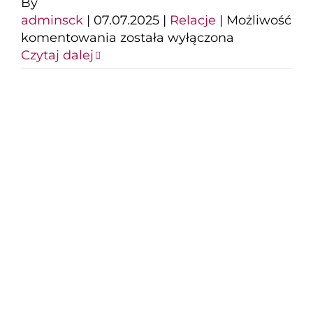
By
adminsck
|
07.07.2025
|
Relacje
|
Możliwość
Koncert
komentowania
została wyłączona
w
Czytaj dalej
ramach
Mariackich
Koncertów
Muzyki
Organowej
i
Kameralnej
XVI Stargard Gospel
2025
Days za nami!