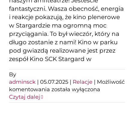
naszym amfiteatrze! Jesteście
fantastyczni. Wasza obecność, energia
i reakcje pokazują, że kino plenerowe
w Stargardzie ma ogromną moc
przyciągania. To był wieczór, który na
długo zostanie z nami! Kino w parku
pod gwiazdą realizowane jest przez
zespół Kino SCK Stargard w
By
adminsck
|
05.07.2025
|
Relacje
|
Możliwość
Ponad
komentowania
została wyłączona
1500
Czytaj dalej
osób
na
seansie
w
amfiteatrze.