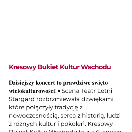
Kresowy Bukiet
Kultur Wschodu
Kresowy Bukiet Kultur Wschodu
𝐃𝐳𝐢𝐬𝐢𝐞𝐣𝐬𝐳𝐲 𝐤𝐨𝐧𝐜𝐞𝐫𝐭 𝐭𝐨 𝐩𝐫𝐚𝐰𝐝𝐳𝐢𝐰𝐞 𝐬́𝐰𝐢𝐞̨𝐭𝐨
𝐰𝐢𝐞𝐥𝐨𝐤𝐮𝐥𝐭𝐮𝐫𝐨𝐰𝐨𝐬́𝐜𝐢! ▪️ Scena Teatr Letni
Stargard rozbrzmiewała dźwiękami,
które połączyły tradycję z
nowoczesnością, serca z historią, ludzi
z różnych kultur i pokoleń. Kresowy
Bukiet Kultur Wschodu to już 6. edycja