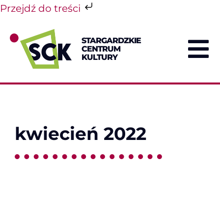
Przejdź do treści
Przejdź
do
STARGARDZKIE
zawartości
CENTRUM
To
KULTURY
Na
kwiecień 2022