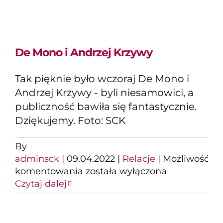
De Mono i Andrzej Krzywy
Tak pięknie było wczoraj De Mono i
Andrzej Krzywy - byli niesamowici, a
publiczność bawiła się fantastycznie.
Dziękujemy. Foto: SCK
By
adminsck
|
09.04.2022
|
Relacje
|
Możliwość
De
komentowania
została wyłączona
Mono
Czytaj dalej
i
Andrzej
Krzywy