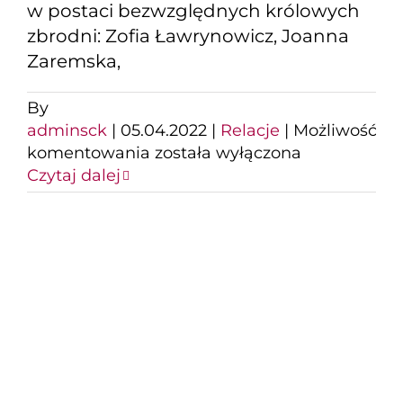
w postaci bezwzględnych królowych
zbrodni: Zofia Ławrynowicz, Joanna
Zaremska,
By
adminsck
|
05.04.2022
|
Relacje
|
Możliwość
VII
komentowania
została wyłączona
odsłona
Czytaj dalej
Projektu
Kobiety
„Piękna
i
Bestia”
Na scenie SCK
wystąpili artyści sceny
Art Cafe z