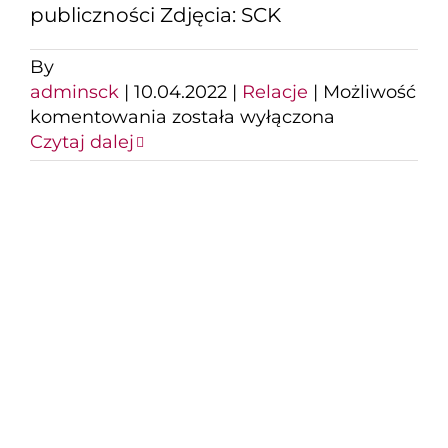
publiczności Zdjęcia: SCK
By
adminsck
|
10.04.2022
|
Relacje
|
Możliwość
Zespół
komentowania
została wyłączona
IRA
Czytaj dalej
wystąpił
na
scenie
SCK
De Mono i Andrzej
Krzywy