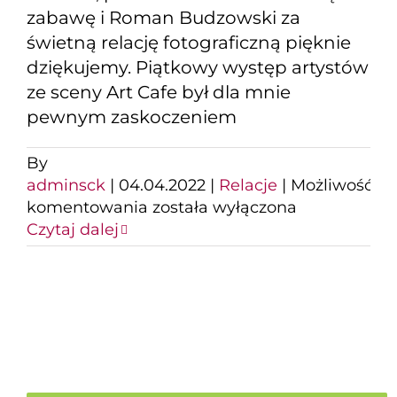
zabawę i Roman Budzowski za
świetną relację fotograficzną pięknie
dziękujemy. Piątkowy występ artystów
ze sceny Art Cafe był dla mnie
pewnym zaskoczeniem
By
adminsck
|
04.04.2022
|
Relacje
|
Możliwość
Na
komentowania
została wyłączona
scenie
Czytaj dalej
SCK
wystąpili
artyści
sceny
Art
Cafe
z