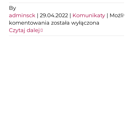
By
adminsck
|
29.04.2022
|
Komunikaty
|
Możliwo
UWAGA!
komentowania
została wyłączona
KOMUNIKAT
Czytaj dalej
DLA
KIEROWCÓW
–
uroczystości
Uchwalenia
Koncert Wielkanocny
Konstytucji
3
uczestników
Maja
Pracownia wokalna
SCK – Chór Cantore
Gospel