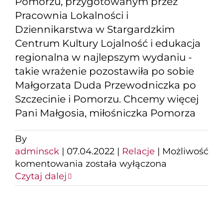
Pomorzu, przygotowanym przez
Pracownia Lokalności i
Dziennikarstwa w Stargardzkim
Centrum Kultury Lojalność i edukacja
regionalna w najlepszym wydaniu -
takie wrażenie pozostawiła po sobie
Małgorzata Duda Przewodniczka po
Szczecinie i Pomorzu. Chcemy więcej
Pani Małgosia, miłośniczka Pomorza
By
adminsck
|
07.04.2022
|
Relacje
|
Możliwość
Spotkanie
komentowania
została wyłączona
młodzieży
Czytaj dalej
z
Małgorzatą
Duda