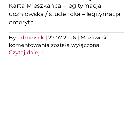
Karta Mieszkańca – legitymacja
uczniowska / studencka – legitymacja
emeryta
By
adminsck
|
27.07.2026
|
Możliwość
Historie
komentowania
została wyłączona
równoległe
Czytaj dalej