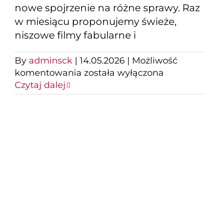
nowe spojrzenie na różne sprawy. Raz
w miesiącu proponujemy świeże,
niszowe filmy fabularne i
By
adminsck
|
14.05.2026
|
Możliwość
Kino
komentowania
została wyłączona
Studyjne:
Czytaj dalej
Milcząca
Przyjaciółka