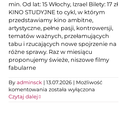
min. Od lat: 15 Włochy, Izrael Bilety: 17 zł
KINO STUDYJNE to cykl, w którym
przedstawiamy kino ambitne,
artystyczne, pełne pasji, kontrowersji,
tematów ważnych, przełamujących
tabu i rzucających nowe spojrzenie na
różne sprawy. Raz w miesiącu
proponujemy świeże, niszowe filmy
fabularne
By
adminsck
|
13.07.2026
|
Możliwość
Kino
komentowania
została wyłączona
Studyjne:
Czytaj dalej
Czytając
Lolitę
w
Teheranie