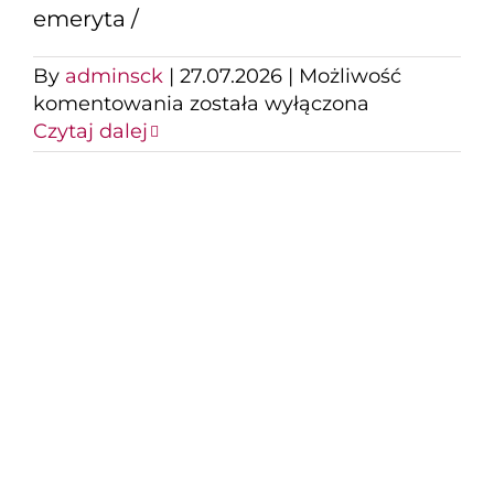
emeryta /
By
adminsck
|
27.07.2026
|
Możliwość
Wszyscy
komentowania
została wyłączona
Moi
Czytaj dalej
wrogowie