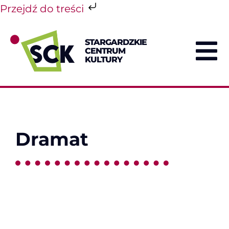
Przejdź do treści
Przejdź
do
STARGARDZKIE
zawartości
CENTRUM
To
KULTURY
Na
Dramat