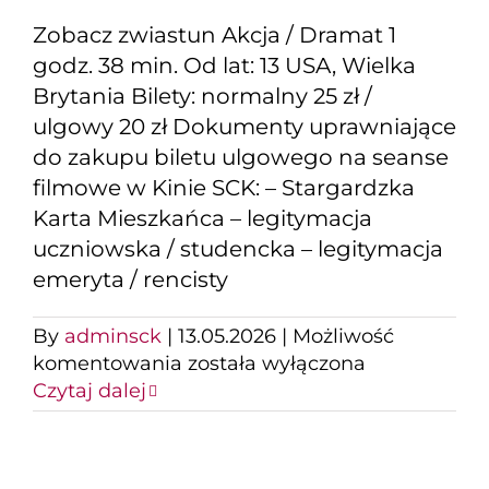
Zobacz zwiastun Akcja / Dramat 1
godz. 38 min. Od lat: 13 USA, Wielka
Brytania Bilety: normalny 25 zł /
ulgowy 20 zł Dokumenty uprawniające
do zakupu biletu ulgowego na seanse
filmowe w Kinie SCK: – Stargardzka
Karta Mieszkańca – legitymacja
uczniowska / studencka – legitymacja
emeryta / rencisty
By
adminsck
|
13.05.2026
|
Możliwość
Zawodowcy
komentowania
została wyłączona
Czytaj dalej