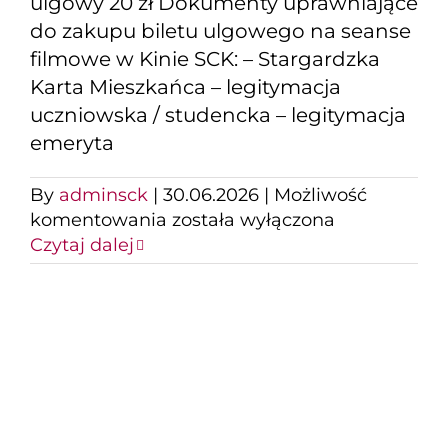
ulgowy 20 zł Dokumenty uprawniające
do zakupu biletu ulgowego na seanse
filmowe w Kinie SCK: – Stargardzka
Karta Mieszkańca – legitymacja
uczniowska / studencka – legitymacja
emeryta
By
adminsck
|
30.06.2026
|
Możliwość
Ojczyzna
komentowania
została wyłączona
Czytaj dalej