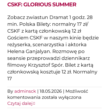
CSKF: GLORIOUS SUMMER
Zobacz zwiastun Dramat 1 godz. 28
min. Polska Bilety: normalny 17 zł/
CSKF z kartą członkowską 12 zł
Gościem CSKF w naszym kinie będzie
reżyserka, scenarzystka i aktorka
Helena Ganjalyan. Rozmowę po
seansie przeprowadzi dziennikarz
filmowy Krzysztof Spór. Bilet z kartą
członkowską kosztuje 12 zł. Normalny
17
By
adminsck
|
18.05.2026
|
Możliwość
CSKF:
komentowania
została wyłączona
GLORIOUS
Czytaj dalej