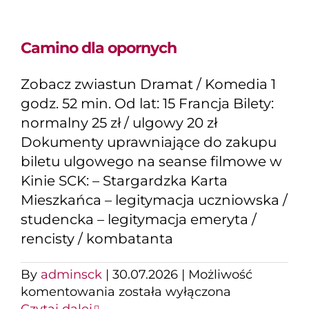
Camino dla opornych
Zobacz zwiastun Dramat / Komedia 1
godz. 52 min. Od lat: 15 Francja Bilety:
normalny 25 zł / ulgowy 20 zł
Dokumenty uprawniające do zakupu
biletu ulgowego na seanse filmowe w
Kinie SCK: – Stargardzka Karta
Mieszkańca – legitymacja uczniowska /
studencka – legitymacja emeryta /
rencisty / kombatanta
By
adminsck
|
30.07.2026
|
Możliwość
Camino
komentowania
została wyłączona
dla
Czytaj dalej