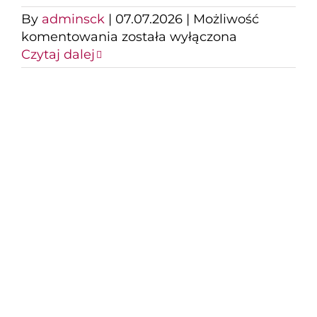
By
adminsck
|
07.07.2026
|
Możliwość
O
komentowania
została wyłączona
czym
Czytaj dalej
sobie
nie
mówimy
Ojczyzna