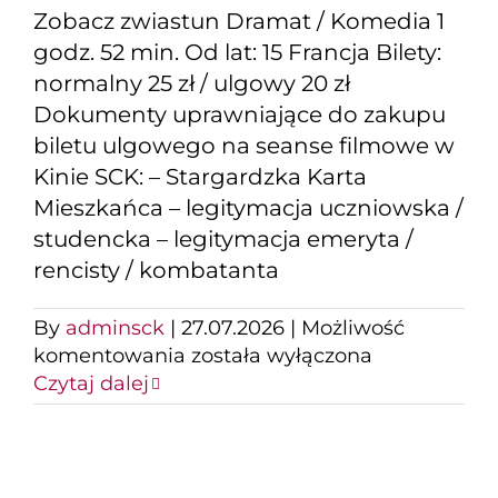
Zobacz zwiastun Dramat / Komedia 1
godz. 52 min. Od lat: 15 Francja Bilety:
normalny 25 zł / ulgowy 20 zł
Dokumenty uprawniające do zakupu
biletu ulgowego na seanse filmowe w
Kinie SCK: – Stargardzka Karta
Mieszkańca – legitymacja uczniowska /
studencka – legitymacja emeryta /
rencisty / kombatanta
By
adminsck
|
27.07.2026
|
Możliwość
Camino
komentowania
została wyłączona
dla
Czytaj dalej
opornych