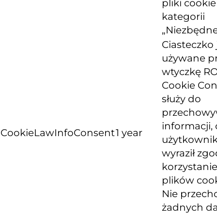
pliki cooki
kategorii
„Niezbędne
Ciasteczko 
używane p
wtyczkę R
Cookie Con
służy do
przechowy
informacji, 
CookieLawInfoConsent
1 year
użytkowni
wyraził zg
korzystanie
plików cook
Nie przech
żadnych d