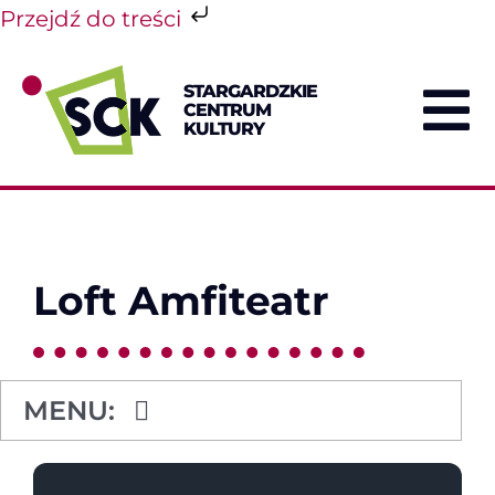
Przejdź do treści
Przejdź
do
STARGARDZKIE
zawartości
CENTRUM
To
KULTURY
Na
Loft Amfiteatr
MENU:
Amfiteatr