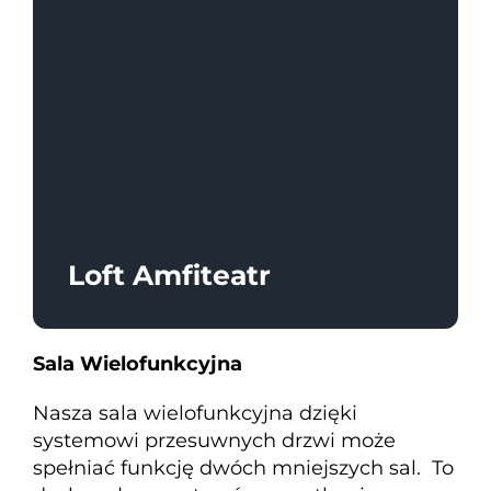
Loft Amfiteatr
Duża Scena SCK
Piwnica Artystyczna
Mała Scena
Sala Baletowa
Teatr Letni
Loft Amfiteatr
Sala Wielofunkcyjna
Nasza sala wielofunkcyjna dzięki
systemowi przesuwnych drzwi może
spełniać funkcję dwóch mniejszych sal. To