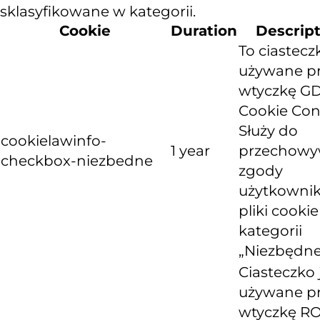
sklasyfikowane w kategorii.
Cookie
Duration
Descrip
To ciastecz
używane p
wtyczkę G
Cookie Con
Służy do
cookielawinfo-
1 year
przechowy
checkbox-niezbedne
zgody
użytkownik
pliki cooki
kategorii
„Niezbędne
Ciasteczko 
używane p
wtyczkę R