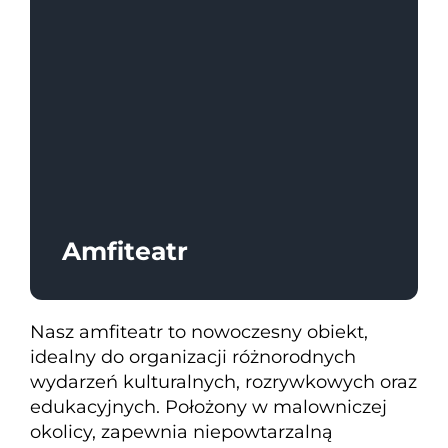
Loft Amfiteatr
Duża Scena SCK
Piwnica Artystyczna
Mała Scena
Sala Baletowa
Teatr Letni
Amfiteatr
Nasz amfiteatr to nowoczesny obiekt,
idealny do organizacji różnorodnych
wydarzeń kulturalnych, rozrywkowych oraz
edukacyjnych. Położony w malowniczej
okolicy, zapewnia niepowtarzalną