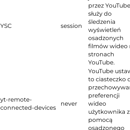
przez YouTube
służy do
śledzenia
YSC
session
wyświetleń
osadzonych
filmów wideo
stronach
YouTube.
YouTube usta
to ciasteczko 
przechowywa
preferencji
yt-remote-
never
wideo
connected-devices
użytkownika z
pomocą
osadzonego