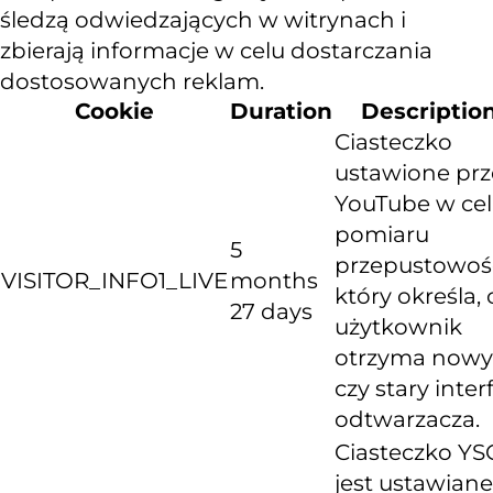
śledzą odwiedzających w witrynach i
zbierają informacje w celu dostarczania
dostosowanych reklam.
Cookie
Duration
Descriptio
Ciasteczko
ustawione prz
YouTube w ce
pomiaru
5
przepustowośc
VISITOR_INFO1_LIVE
months
który określa, 
27 days
użytkownik
otrzyma nowy
czy stary inter
odtwarzacza.
Ciasteczko YS
jest ustawiane