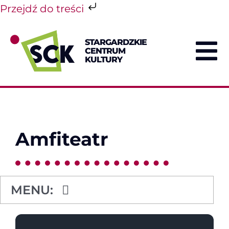
Przejdź do treści
Przejdź
do
STARGARDZKIE
zawartości
CENTRUM
To
KULTURY
Na
Amfiteatr
MENU:
Amfiteatr