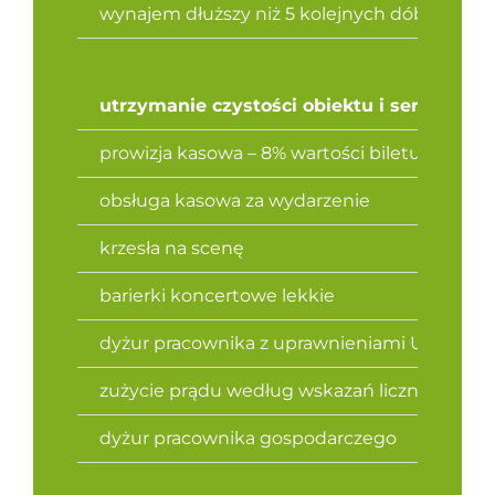
wynajem dłuższy niż 5 kolejnych dób –
cena 
utrzymanie czystości obiektu i serwis sp
prowizja kasowa – 8% wartości biletu
obsługa kasowa za wydarzenie
krzesła na scenę
barierki koncertowe lekkie
dyżur pracownika z uprawnieniami UDT do o
zużycie prądu według wskazań licznik
dyżur pracownika gospodarczego