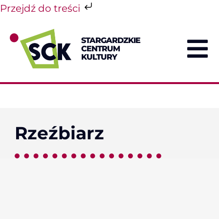
Przejdź do treści
Przejdź
do
STARGARDZKIE
zawartości
CENTRUM
To
KULTURY
Na
Rzeźbiarz