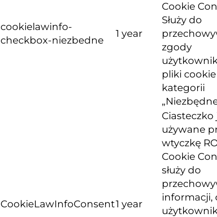
Cookie Con
Służy do
cookielawinfo-
1 year
przechowy
checkbox-niezbedne
zgody
użytkownik
pliki cooki
kategorii
„Niezbędne
Ciasteczko 
używane p
wtyczkę R
Cookie Con
służy do
przechowy
informacji, 
CookieLawInfoConsent
1 year
użytkowni