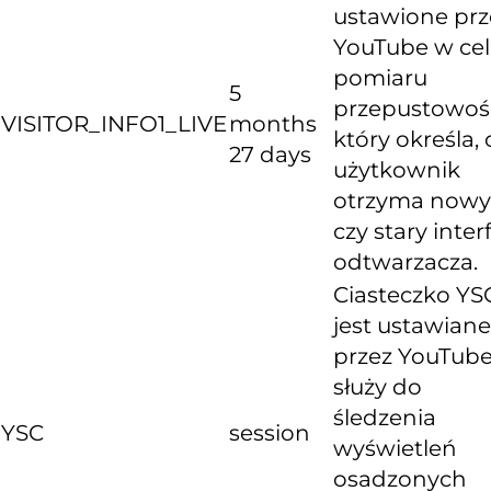
ustawione prz
YouTube w ce
pomiaru
5
przepustowośc
VISITOR_INFO1_LIVE
months
który określa, 
27 days
użytkownik
otrzyma nowy
czy stary inter
odtwarzacza.
Ciasteczko YS
jest ustawiane
przez YouTube
służy do
śledzenia
YSC
session
wyświetleń
osadzonych