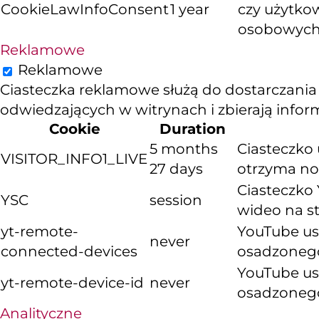
CookieLawInfoConsent
1 year
czy użytko
osobowych
Reklamowe
Reklamowe
Ciasteczka reklamowe służą do dostarczania
odwiedzających w witrynach i zbierają info
Cookie
Duration
5 months
Ciasteczko 
VISITOR_INFO1_LIVE
27 days
otrzyma now
Ciasteczko 
YSC
session
wideo na s
yt-remote-
YouTube us
never
connected-devices
osadzoneg
YouTube us
yt-remote-device-id
never
osadzoneg
Analityczne