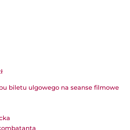
ł
u biletu ulgowego na seanse filmowe
ncka
/ kombatanta