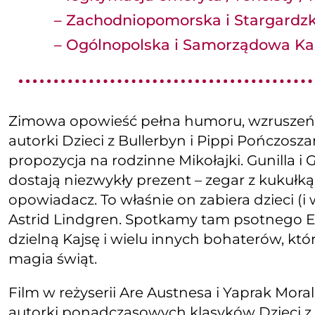
– Zachodniopomorska i Stargardzk
– Ogólnopolska i Samorządowa Ka
Zimowa opowieść pełna humoru, wzruszeń i
autorki Dzieci z Bullerbyn i Pippi Pończosza
propozycja na rodzinne Mikołajki. Gunilla i
dostają niezwykły prezent – zegar z kukułk
opowiadacz. To właśnie on zabiera dzieci (
Astrid Lindgren. Spotkamy tam psotnego Emi
dzielną Kajsę i wielu innych bohaterów, któ
magia świąt.
Film w reżyserii Are Austnesa i Yaprak Mor
autorki ponadczasowych klasyków Dzieci z Bu