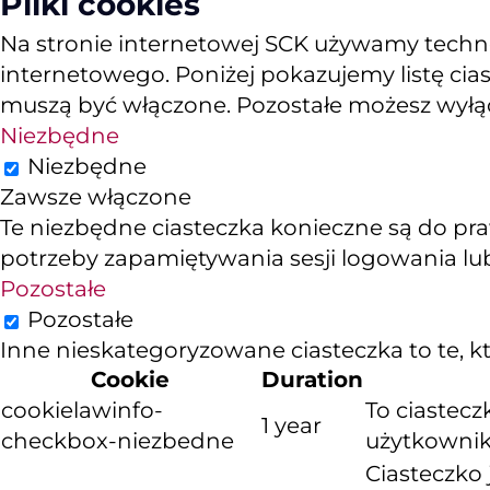
Pliki cookies
Na stronie internetowej SCK używamy technol
internetowego. Poniżej pokazujemy listę cias
muszą być włączone. Pozostałe możesz wyłącz
Niezbędne
Niezbędne
Zawsze włączone
Te niezbędne ciasteczka konieczne są do pra
potrzeby zapamiętywania sesji logowania lub
Pozostałe
Pozostałe
Inne nieskategoryzowane ciasteczka to te, któ
Cookie
Duration
cookielawinfo-
To ciastec
1 year
checkbox-niezbedne
użytkownika
Ciasteczko