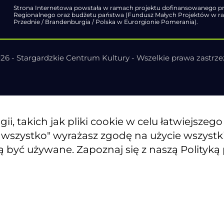
Strona Internetowa powstała w ramach projektu dofinansowanego pr
Regionalnego oraz budżetu państwa (Fundusz Małych Projektów w 
Przednie / Brandenburgia / Polska w Eurorgionie Pomerania).
26 - Stargardzkie Centrum Kultury - Wszelkie prawa zastrz
, takich jak pliki cookie w celu łatwiejszeg
j wszystko" wyrażasz zgodę na użycie wszyst
ą być używane. Zapoznaj się z naszą Polityką