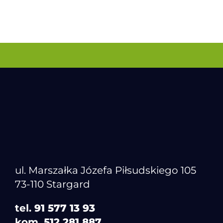
ul. Marszałka Józefa Piłsudskiego 105
73-110 Stargard
tel.
91 577 13 93
kom.
512 281 887