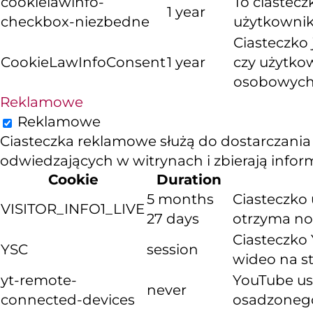
cookielawinfo-
To ciastec
1 year
checkbox-niezbedne
użytkownika
Ciasteczko
CookieLawInfoConsent
1 year
czy użytko
osobowych
Reklamowe
Reklamowe
Ciasteczka reklamowe służą do dostarczania
odwiedzających w witrynach i zbierają info
Cookie
Duration
5 months
Ciasteczko 
VISITOR_INFO1_LIVE
27 days
otrzyma now
Ciasteczko 
YSC
session
wideo na s
yt-remote-
YouTube us
never
connected-devices
osadzoneg