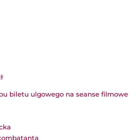
ł
u biletu ulgowego na seanse filmowe
ncka
/ kombatanta