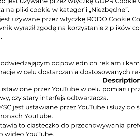
zko jest używane przez wtyczkę GDPR Cookie
 na pliki cookie w kategorii „Niezbędne”.
 jest używane przez wtyczkę RODO Cookie Con
wnik wyraził zgodę na korzystanie z plików 
.
 odwiedzającym odpowiednich reklam i kampa
rmacje w celu dostarczania dostosowanych re
Descriptio
ustawione przez YouTube w celu pomiaru prz
y, czy stary interfejs odtwarzacza.
YSC jest ustawiane przez YouTube i służy do
tronach YouTube.
tawia to ciasteczko do przechowywania pre
o wideo YouTube.