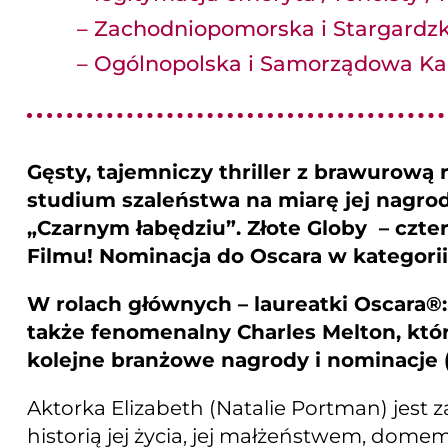
– Zachodniopomorska i Stargardzk
– Ogólnopolska i Samorządowa Ka
Gęsty, tajemniczy thriller z brawurową 
studium szaleństwa na miarę jej nagr
„Czarnym łabędziu”. Złote Globy – czte
Filmu! Nominacja do Oscara w kategorii
W rolach głównych – laureatki Oscara®:
także fenomenalny Charles Melton, któ
kolejne branżowe nagrody i nominacje (
Aktorka Elizabeth (Natalie Portman) jest 
historią jej życia, jej małżeństwem, domem