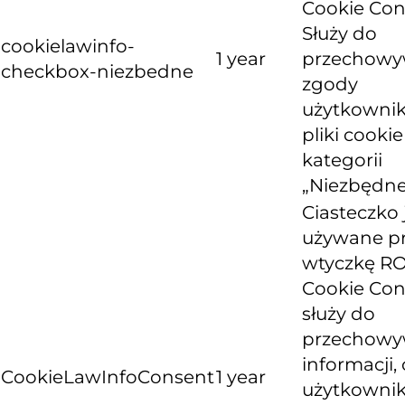
Cookie Con
Służy do
cookielawinfo-
1 year
przechowy
checkbox-niezbedne
zgody
użytkownik
pliki cooki
kategorii
„Niezbędne
Ciasteczko 
używane p
wtyczkę R
Cookie Con
służy do
przechowy
informacji, 
CookieLawInfoConsent
1 year
użytkowni