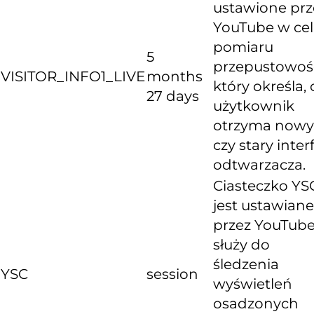
ustawione prz
YouTube w ce
pomiaru
5
przepustowośc
VISITOR_INFO1_LIVE
months
który określa, 
27 days
użytkownik
otrzyma nowy
czy stary inter
odtwarzacza.
Ciasteczko YS
jest ustawiane
przez YouTube
służy do
śledzenia
YSC
session
wyświetleń
osadzonych