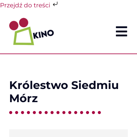
Przejdź do treści
Przejdź
do
zawartości
To
Nav
REPERTU
CENNIK
Królestwo Siedmiu
FILMY
Mórz
O KINIE
SCK
KONTAK