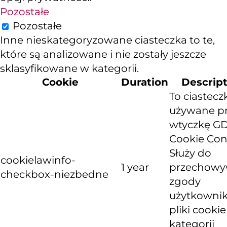
Pozostałe
Pozostałe
Inne nieskategoryzowane ciasteczka to te,
które są analizowane i nie zostały jeszcze
sklasyfikowane w kategorii.
Cookie
Duration
Descrip
To ciastecz
używane p
wtyczkę G
Cookie Con
Służy do
cookielawinfo-
1 year
przechowy
checkbox-niezbedne
zgody
użytkownik
pliki cooki
kategorii