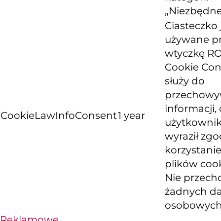
„Niezbędne
Ciasteczko 
używane p
wtyczkę R
Cookie Con
służy do
przechowy
informacji, 
CookieLawInfoConsent
1 year
użytkowni
wyraził zg
korzystanie
plików cook
Nie przech
żadnych d
osobowych
Reklamowe