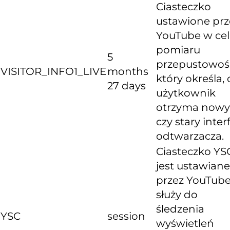
Ciasteczko
ustawione prz
YouTube w ce
pomiaru
5
przepustowośc
VISITOR_INFO1_LIVE
months
który określa, 
27 days
użytkownik
otrzyma nowy
czy stary inter
odtwarzacza.
Ciasteczko YS
jest ustawiane
przez YouTube
służy do
śledzenia
YSC
session
wyświetleń