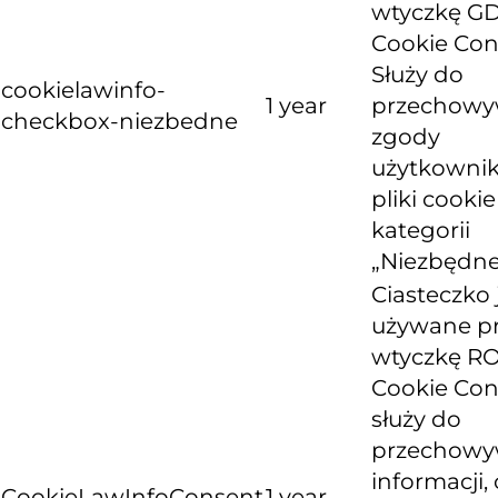
wtyczkę G
Cookie Con
Służy do
cookielawinfo-
1 year
przechowy
checkbox-niezbedne
zgody
użytkownik
pliki cooki
kategorii
„Niezbędne
Ciasteczko 
używane p
wtyczkę R
Cookie Con
służy do
przechowy
informacji, 
CookieLawInfoConsent
1 year