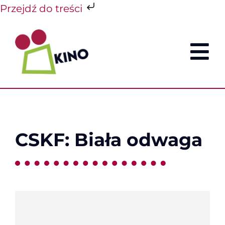
Przejdź do treści
Przejdź
do
zawartości
To
Nav
REPERTU
CENNIK
CSKF: Biała odwaga
FILMY
O KINIE
SCK
KONTAK