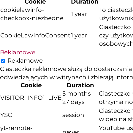
Cookie
Duration
cookielawinfo-
To ciastec
1 year
checkbox-niezbedne
użytkownika
Ciasteczko
CookieLawInfoConsent
1 year
czy użytko
osobowych
Reklamowe
Reklamowe
Ciasteczka reklamowe służą do dostarczania
odwiedzających w witrynach i zbierają info
Cookie
Duration
5 months
Ciasteczko 
VISITOR_INFO1_LIVE
27 days
otrzyma now
Ciasteczko 
YSC
session
wideo na s
yt-remote-
YouTube us
never