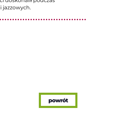
i doskonalił podczas
i jazzowych.
powrót