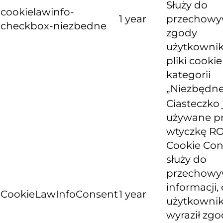
Służy do
cookielawinfo-
1 year
przechowy
checkbox-niezbedne
zgody
użytkownik
pliki cooki
kategorii
„Niezbędne
Ciasteczko 
używane p
wtyczkę R
Cookie Con
służy do
przechowy
informacji, 
CookieLawInfoConsent
1 year
użytkowni
wyraził zg