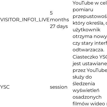
YouTube w ce
pomiaru
5
przepustowośc
VISITOR_INFO1_LIVE
months
który określa, 
27 days
użytkownik
otrzyma nowy
czy stary inter
odtwarzacza.
Ciasteczko YS
jest ustawiane
przez YouTube
służy do
śledzenia
YSC
session
wyświetleń
osadzonych
filmów wideo