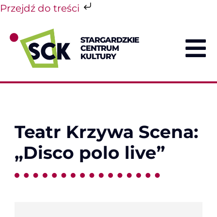
Przejdź do treści
Przejdź
do
STARGARDZKIE
zawartości
CENTRUM
To
KULTURY
Na
Teatr Krzywa Scena:
„Disco polo live”