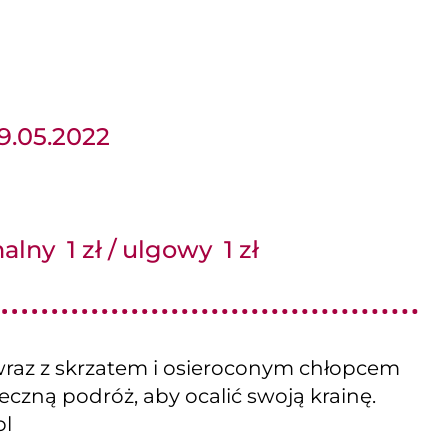
29.05.2022
alny 1 zł / ulgowy 1 zł
raz z skrzatem i osieroconym chłopcem
czną podróż, aby ocalić swoją krainę.
pl