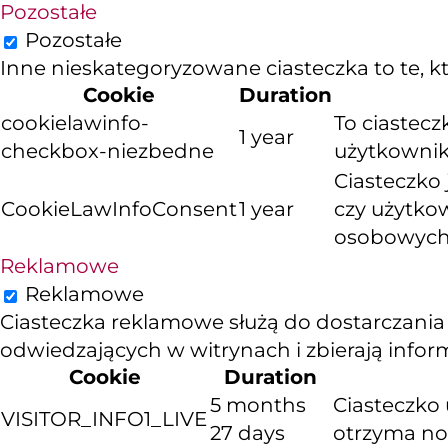
Pozostałe
Pozostałe
Inne nieskategoryzowane ciasteczka to te, któ
Cookie
Duration
cookielawinfo-
To ciastec
1 year
checkbox-niezbedne
użytkownika
Ciasteczko
CookieLawInfoConsent
1 year
czy użytko
osobowych
Reklamowe
Reklamowe
Ciasteczka reklamowe służą do dostarczania
odwiedzających w witrynach i zbierają info
Cookie
Duration
5 months
Ciasteczko 
VISITOR_INFO1_LIVE
27 days
otrzyma now