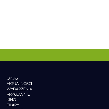
O NAS
AKTUALNOŚCI
WYDARZENIA
PRACOWNIE
KINO
FILARY