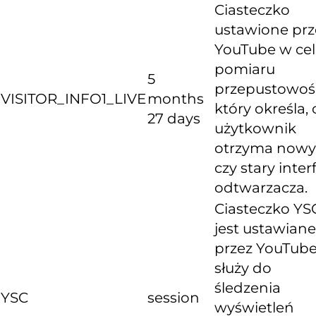
Ciasteczko
ustawione prz
YouTube w ce
pomiaru
5
przepustowośc
VISITOR_INFO1_LIVE
months
który określa, 
27 days
użytkownik
otrzyma nowy
czy stary inter
odtwarzacza.
Ciasteczko YS
jest ustawiane
przez YouTube
służy do
śledzenia
YSC
session
wyświetleń