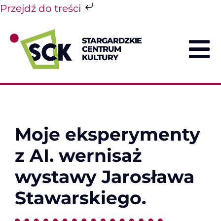
Przejdź do treści
Przejdź
do
STARGARDZKIE
zawartości
CENTRUM
To
KULTURY
Na
Moje eksperymenty
z AI. wernisaż
wystawy Jarosława
Stawarskiego.