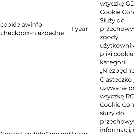
wtyczkę G
Cookie Con
Służy do
cookielawinfo-
1 year
przechowy
checkbox-niezbedne
zgody
użytkownik
pliki cooki
kategorii
„Niezbędne
Ciasteczko 
używane p
wtyczkę R
Cookie Con
służy do
przechowy
informacji, 