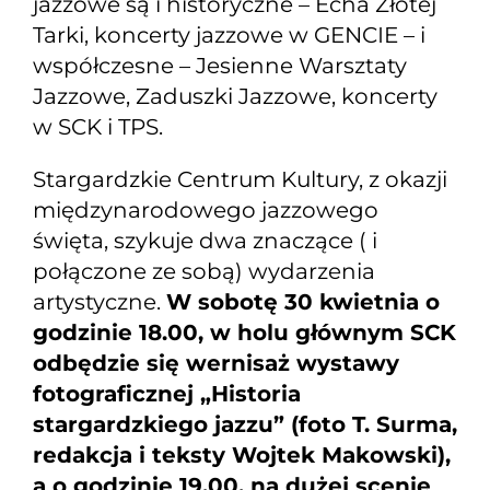
jazzowe są i historyczne – Echa Złotej
Tarki, koncerty jazzowe w GENCIE – i
współczesne – Jesienne Warsztaty
Jazzowe, Zaduszki Jazzowe, koncerty
w SCK i TPS.
Stargardzkie Centrum Kultury, z okazji
międzynarodowego jazzowego
święta, szykuje dwa znaczące ( i
połączone ze sobą) wydarzenia
artystyczne.
W sobotę 30 kwietnia o
godzinie 18.00, w holu głównym SCK
odbędzie się wernisaż wystawy
fotograficznej „Historia
stargardzkiego jazzu” (foto T. Surma,
redakcja i teksty Wojtek Makowski),
a o godzinie 19.00, na dużej scenie