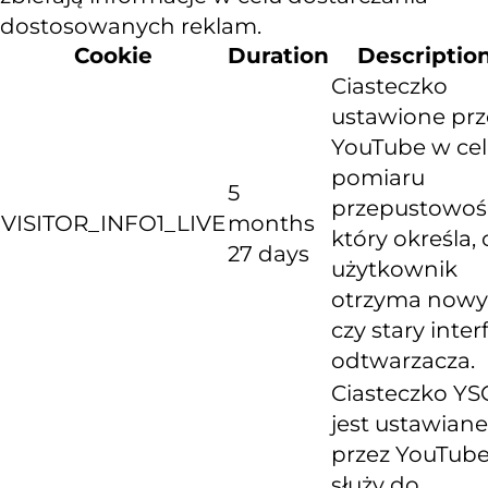
dostosowanych reklam.
Cookie
Duration
Descriptio
Ciasteczko
ustawione prz
YouTube w ce
pomiaru
5
przepustowośc
VISITOR_INFO1_LIVE
months
który określa, 
27 days
użytkownik
otrzyma nowy
czy stary inter
odtwarzacza.
Ciasteczko YS
jest ustawiane
przez YouTube
służy do