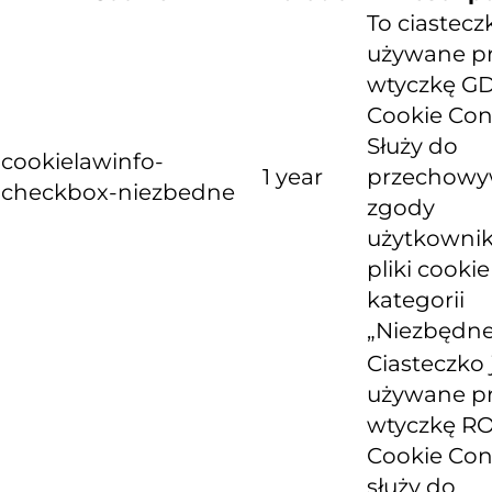
To ciastecz
używane p
wtyczkę G
Cookie Con
Służy do
cookielawinfo-
1 year
przechowy
checkbox-niezbedne
zgody
użytkownik
pliki cooki
kategorii
„Niezbędne
Ciasteczko 
używane p
wtyczkę R
Cookie Con
służy do