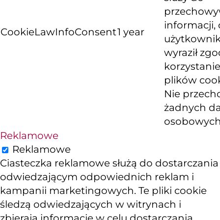
przechowy
informacji, 
CookieLawInfoConsent
1 year
użytkowni
wyraził zg
korzystanie
plików cook
Nie przech
żadnych d
osobowych
Reklamowe
Reklamowe
Ciasteczka reklamowe służą do dostarczania
odwiedzającym odpowiednich reklam i
kampanii marketingowych. Te pliki cookie
śledzą odwiedzających w witrynach i
zbierają informacje w celu dostarczania