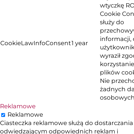
wtyczkę R
Cookie Con
służy do
przechowy
informacji, 
CookieLawInfoConsent
1 year
użytkowni
wyraził zg
korzystanie
plików cook
Nie przech
żadnych d
osobowych
Reklamowe
Reklamowe
Ciasteczka reklamowe służą do dostarczania
odwiedzającym odpowiednich reklam i