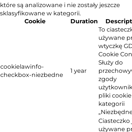
które są analizowane i nie zostały jeszcze
sklasyfikowane w kategorii.
Cookie
Duration
Descrip
To ciastecz
używane p
wtyczkę G
Cookie Con
Służy do
cookielawinfo-
1 year
przechowy
checkbox-niezbedne
zgody
użytkownik
pliki cooki
kategorii
„Niezbędne
Ciasteczko 
używane p