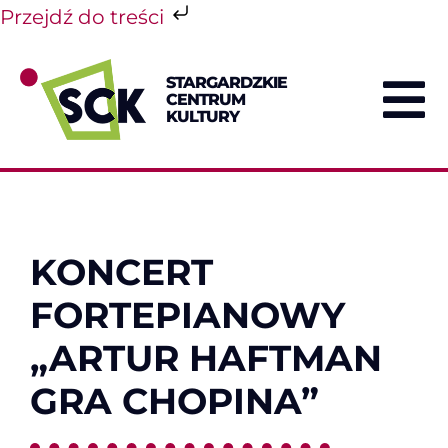
Przejdź do treści
Przejdź
do
STARGARDZKIE
zawartości
CENTRUM
To
KULTURY
Na
KONCERT
FORTEPIANOWY
„ARTUR HAFTMAN
GRA CHOPINA”