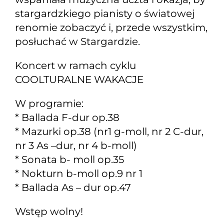
stargardzkiego pianisty o światowej
renomie zobaczyć i, przede wszystkim,
posłuchać w Stargardzie.
Koncert w ramach cyklu
COOLTURALNE WAKACJE
W programie:
* Ballada F-dur op.38
* Mazurki op.38 (nr1 g-moll, nr 2 C-dur,
nr 3 As –dur, nr 4 b-moll)
* Sonata b- moll op.35
* Nokturn b-moll op.9 nr 1
* Ballada As – dur op.47
Wstęp wolny!