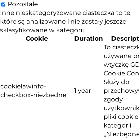
Pozostałe
Inne nieskategoryzowane ciasteczka to te,
które są analizowane i nie zostały jeszcze
sklasyfikowane w kategorii.
Cookie
Duration
Descrip
To ciastecz
używane p
wtyczkę G
Cookie Con
Służy do
cookielawinfo-
1 year
przechowy
checkbox-niezbedne
zgody
użytkownik
pliki cooki
kategorii
„Niezbędne