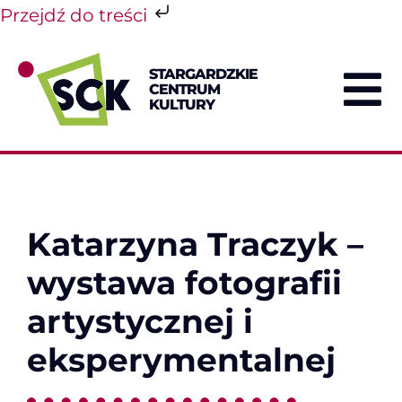
Przejdź do treści
Przejdź
do
STARGARDZKIE
zawartości
CENTRUM
To
KULTURY
Na
Katarzyna Traczyk –
wystawa fotografii
artystycznej i
eksperymentalnej