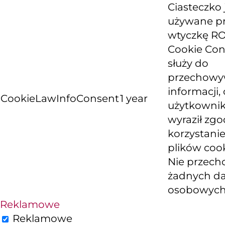
Ciasteczko 
używane p
wtyczkę R
Cookie Con
służy do
przechowy
informacji, 
CookieLawInfoConsent
1 year
użytkowni
wyraził zg
korzystanie
plików cook
Nie przech
żadnych d
osobowych
Reklamowe
Reklamowe