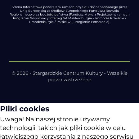
Strona Internetowa powstała w ramach projektu dofinansowanego przez
Unię Europejską ze środków Europejskiego Funduszu Rozwoju
Regionalnego oraz budżetu państwa (Fundusz Małych Projektów w ramach
Programu Współpracy Interreg VA Maklemburgia – Pomorze Przednie /
Brandenburgia / Polska w Eurorgionie Pomerania).
© 2026 - Stargardzkie Centrum Kultury - Wszelkie
prawa zastrzeżone
Pliki cookies
Uwaga! Na naszej stronie używamy
technologii, takich jak pliki cookie w celu
łatwiejszego korzystania z naszego serwisu