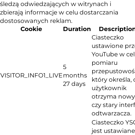
śledzą odwiedzających w witrynach i
zbierają informacje w celu dostarczania
dostosowanych reklam.
Cookie
Duration
Descriptio
Ciasteczko
ustawione prz
YouTube w ce
pomiaru
5
przepustowośc
VISITOR_INFO1_LIVE
months
który określa, 
27 days
użytkownik
otrzyma nowy
czy stary inter
odtwarzacza.
Ciasteczko YS
jest ustawiane