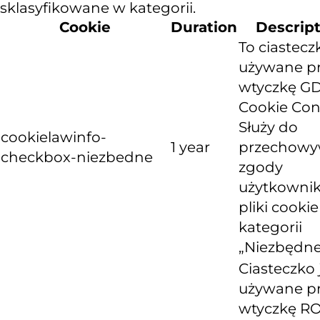
sklasyfikowane w kategorii.
Cookie
Duration
Descrip
To ciastecz
używane p
wtyczkę G
Cookie Con
Służy do
cookielawinfo-
1 year
przechowy
checkbox-niezbedne
zgody
użytkownik
pliki cooki
kategorii
„Niezbędne
Ciasteczko 
używane p
wtyczkę R