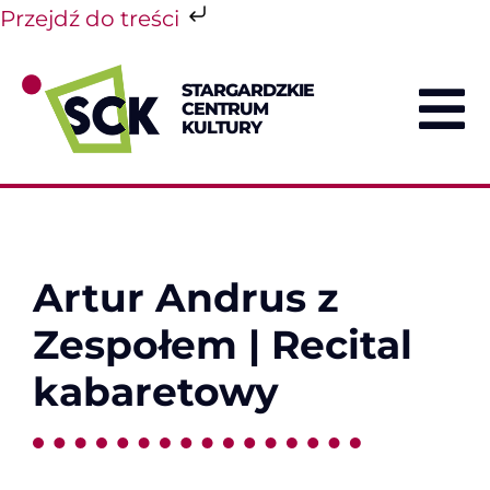
Przejdź do treści
Przejdź
do
STARGARDZKIE
zawartości
CENTRUM
To
KULTURY
Na
Artur Andrus z
Zespołem | Recital
kabaretowy