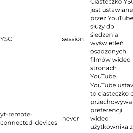
Ciasteczko YS
jest ustawiane
przez YouTube
służy do
śledzenia
YSC
session
wyświetleń
osadzonych
filmów wideo
stronach
YouTube.
YouTube usta
to ciasteczko 
przechowywa
preferencji
yt-remote-
never
wideo
connected-devices
użytkownika z