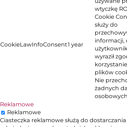
używane p
wtyczkę R
Cookie Con
służy do
przechowy
informacji, 
CookieLawInfoConsent
1 year
użytkowni
wyraził zg
korzystanie
plików cook
Nie przech
żadnych d
osobowych
Reklamowe
Reklamowe
Ciasteczka reklamowe służą do dostarczania