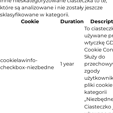
Inne nieskategoryzowane ciasteczka to te,
które są analizowane i nie zostały jeszcze
sklasyfikowane w kategorii.
Cookie
Duration
Descrip
To ciastecz
używane p
wtyczkę G
Cookie Con
Służy do
cookielawinfo-
1 year
przechowy
checkbox-niezbedne
zgody
użytkownik
pliki cooki
kategorii
„Niezbędne
Ciasteczko 