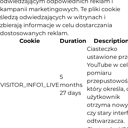
odwiedzającym odpowiednich reklam i
kampanii marketingowych. Te pliki cookie
śledzą odwiedzających w witrynach i
zbierają informacje w celu dostarczania
dostosowanych reklam.
Cookie
Duration
Descriptio
Ciasteczko
ustawione prz
YouTube w ce
pomiaru
5
przepustowośc
VISITOR_INFO1_LIVE
months
który określa, 
27 days
użytkownik
otrzyma nowy
czy stary inter
odtwarzacza.