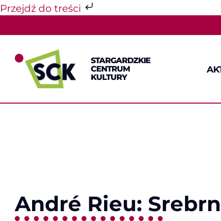
Przejdź do treści
Przejdź
do
zawartości
STARGARDZKIE
AK
CENTRUM
KULTURY
André Rieu: Srebr