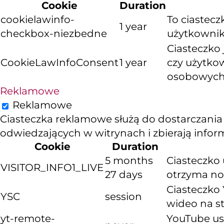
Cookie
Duration
cookielawinfo-
To ciastec
1 year
checkbox-niezbedne
użytkownika
Ciasteczko
CookieLawInfoConsent
1 year
czy użytko
osobowych
Reklamowe
Reklamowe
Ciasteczka reklamowe służą do dostarczania
odwiedzających w witrynach i zbierają info
Cookie
Duration
5 months
Ciasteczko 
VISITOR_INFO1_LIVE
27 days
otrzyma now
Ciasteczko 
YSC
session
wideo na s
yt-remote-
YouTube us