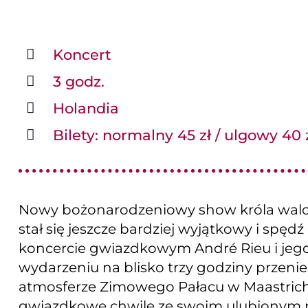
Koncert
3 godz.
Holandia
Bilety: normalny 45 zł / ulgowy 40 
Nowy bożonarodzeniowy show króla walca
stał się jeszcze bardziej wyjątkowy i spęd
koncercie gwiazdkowym André Rieu i jego
wydarzeniu na blisko trzy godziny przeni
atmosferze Zimowego Pałacu w Maastricht
gwiazdkowe chwile ze swoim ulubionym m