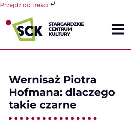
Przejdź do treści
Przejdź
do
STARGARDZKIE
zawartości
CENTRUM
To
KULTURY
Na
Wernisaż Piotra
Hofmana: dlaczego
takie czarne