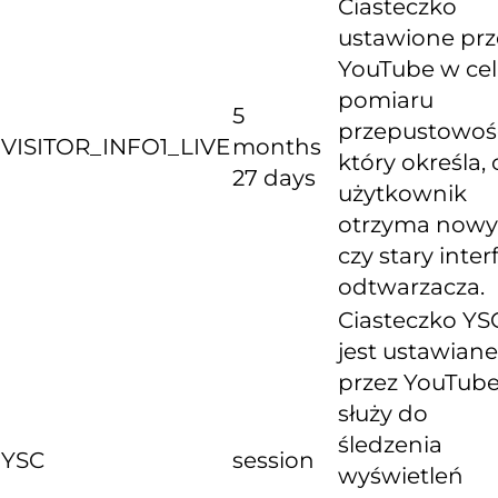
Ciasteczko
ustawione prz
YouTube w ce
pomiaru
5
przepustowośc
VISITOR_INFO1_LIVE
months
który określa, 
27 days
użytkownik
otrzyma nowy
czy stary inter
odtwarzacza.
Ciasteczko YS
jest ustawiane
przez YouTube
służy do
śledzenia
YSC
session
wyświetleń