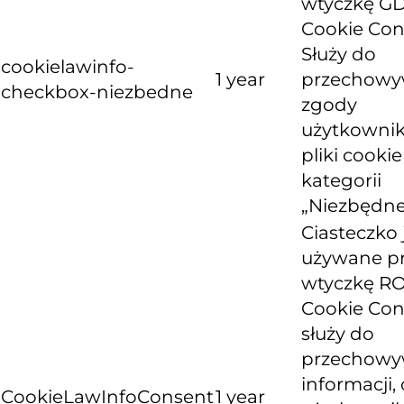
wtyczkę G
Cookie Con
Służy do
cookielawinfo-
1 year
przechowy
checkbox-niezbedne
zgody
użytkownik
pliki cooki
kategorii
„Niezbędne
Ciasteczko 
używane p
wtyczkę R
Cookie Con
służy do
przechowy
informacji, 
CookieLawInfoConsent
1 year