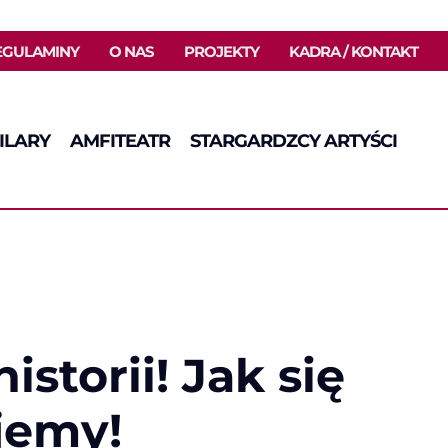
EGULAMINY
O NAS
PROJEKTY
KADRA / KONTAKT
ILARY
AMFITEATR
STARGARDZCY ARTYŚCI
storii! Jak się
ujemy!