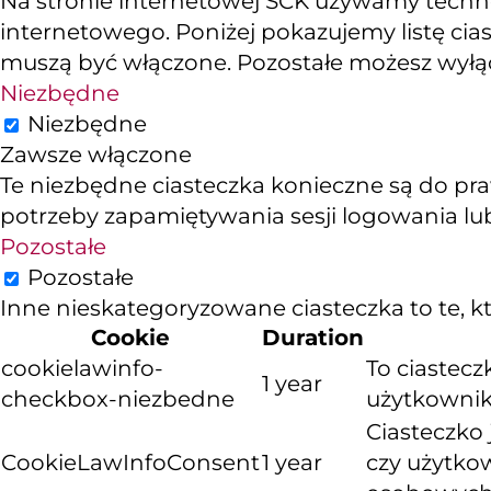
Na stronie internetowej SCK używamy technol
internetowego. Poniżej pokazujemy listę cias
muszą być włączone. Pozostałe możesz wyłącz
Niezbędne
Niezbędne
Zawsze włączone
Te niezbędne ciasteczka konieczne są do pra
potrzeby zapamiętywania sesji logowania lub
Pozostałe
Pozostałe
Inne nieskategoryzowane ciasteczka to te, któ
Cookie
Duration
cookielawinfo-
To ciastec
1 year
checkbox-niezbedne
użytkownika
Ciasteczko
CookieLawInfoConsent
1 year
czy użytko