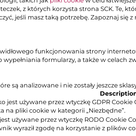
ogii, takich jak
pliki cookie
w celu łatwiejsz
teczek, z których korzysta strona SCK. Te, k
yć, jeśli masz taką potrzebę. Zapoznaj się z
widłowego funkcjonowania strony internetowe
 wypełniania formularzy, a także w celach z
re są analizowane i nie zostały jeszcze sklas
Descriptio
zko jest używane przez wtyczkę GDPR Cookie
 na pliki cookie w kategorii „Niezbędne”.
 jest używane przez wtyczkę RODO Cookie Con
wnik wyraził zgodę na korzystanie z plików 