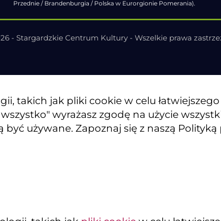
Przednie / Brandenburgia / Polska w Eurorgionie Pomerania).
26 - Stargardzkie Centrum Kultury - Wszelkie prawa zastrz
, takich jak pliki cookie w celu łatwiejszeg
j wszystko" wyrażasz zgodę na użycie wszyst
ą być używane. Zapoznaj się z naszą Polityką