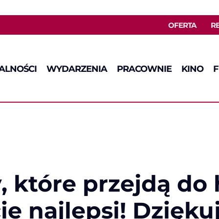
OFERTA
R
ALNOŚCI
WYDARZENIA
PRACOWNIE
KINO
F
 które przejdą do hi
cie najlepsi! Dzięk