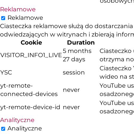
osobowych
Reklamowe
Reklamowe
Ciasteczka reklamowe służą do dostarczania
odwiedzających w witrynach i zbierają info
Cookie
Duration
5 months
Ciasteczko 
VISITOR_INFO1_LIVE
27 days
otrzyma now
Ciasteczko 
YSC
session
wideo na s
yt-remote-
YouTube us
never
connected-devices
osadzoneg
YouTube us
yt-remote-device-id
never
osadzoneg
Analityczne
Analityczne