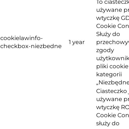
To ciastecz
używane p
wtyczkę G
Cookie Con
Służy do
cookielawinfo-
1 year
przechowy
checkbox-niezbedne
zgody
użytkownik
pliki cooki
kategorii
„Niezbędne
Ciasteczko 
używane p
wtyczkę R
Cookie Con
służy do