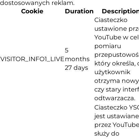
dostosowanych reklam.
Cookie
Duration
Descriptio
Ciasteczko
ustawione prz
YouTube w ce
pomiaru
5
przepustowośc
VISITOR_INFO1_LIVE
months
który określa, 
27 days
użytkownik
otrzyma nowy
czy stary inter
odtwarzacza.
Ciasteczko YS
jest ustawiane
przez YouTube
służy do