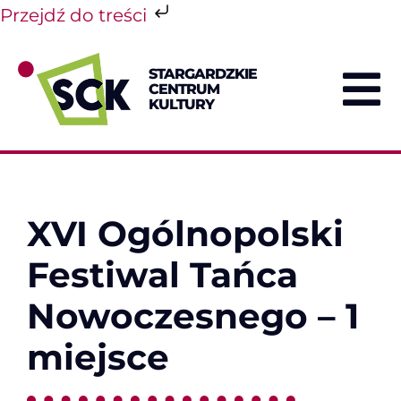
Przejdź do treści
Przejdź
do
STARGARDZKIE
zawartości
CENTRUM
To
KULTURY
Na
XVI Ogólnopolski
Festiwal Tańca
Nowoczesnego – 1
miejsce