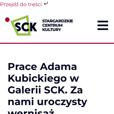
Przejdź do treści
Przejdź
do
STARGARDZKIE
zawartości
CENTRUM
To
KULTURY
Na
Prace Adama
Kubickiego w
Galerii SCK. Za
nami uroczysty
wernisaż.