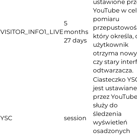
ustawione prz
YouTube w ce
pomiaru
5
przepustowośc
VISITOR_INFO1_LIVE
months
który określa, 
27 days
użytkownik
otrzyma nowy
czy stary inter
odtwarzacza.
Ciasteczko YS
jest ustawiane
przez YouTube
służy do
śledzenia
YSC
session
wyświetleń
osadzonych