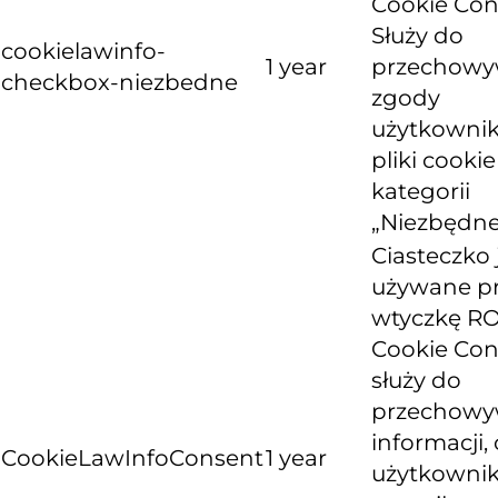
Cookie Con
Służy do
cookielawinfo-
1 year
przechowy
checkbox-niezbedne
zgody
użytkownik
pliki cooki
kategorii
„Niezbędne
Ciasteczko 
używane p
wtyczkę R
Cookie Con
służy do
przechowy
informacji, 
CookieLawInfoConsent
1 year
użytkowni