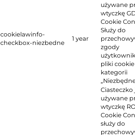
używane p
wtyczkę G
Cookie Con
Służy do
cookielawinfo-
1 year
przechowy
checkbox-niezbedne
zgody
użytkownik
pliki cooki
kategorii
„Niezbędne
Ciasteczko 
używane p
wtyczkę R
Cookie Con
służy do
przechowy