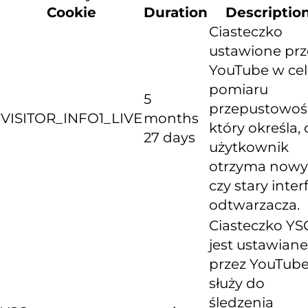
Cookie
Duration
Descriptio
Ciasteczko
ustawione prz
YouTube w ce
pomiaru
5
przepustowośc
VISITOR_INFO1_LIVE
months
który określa, 
27 days
użytkownik
otrzyma nowy
czy stary inter
odtwarzacza.
Ciasteczko YS
jest ustawiane
przez YouTube
służy do
śledzenia