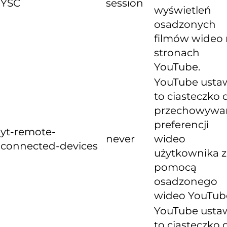
YSC
session
wyświetleń
osadzonych
filmów wideo
stronach
YouTube.
YouTube usta
to ciasteczko 
przechowywa
preferencji
yt-remote-
never
wideo
connected-devices
użytkownika z
pomocą
osadzonego
wideo YouTub
YouTube usta
to ciasteczko 