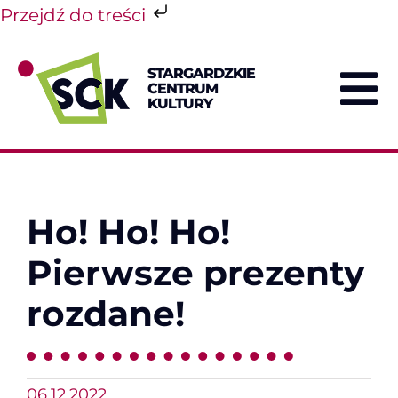
Przejdź do treści
Przejdź
do
STARGARDZKIE
zawartości
CENTRUM
To
KULTURY
Na
Ho! Ho! Ho!
Pierwsze prezenty
rozdane!
06.12.2022