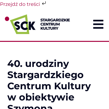
Przejdź do treści
Przejdź
do
STARGARDZKIE
zawartości
CENTRUM
To
KULTURY
Na
40. urodziny
Stargardzkiego
Centrum Kultury
w obiektywie
Szymona