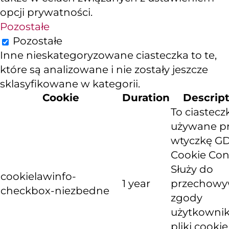
opcji prywatności.
Pozostałe
Pozostałe
Inne nieskategoryzowane ciasteczka to te,
które są analizowane i nie zostały jeszcze
sklasyfikowane w kategorii.
Cookie
Duration
Descrip
To ciastecz
używane p
wtyczkę G
Cookie Con
Służy do
cookielawinfo-
1 year
przechowy
checkbox-niezbedne
zgody
użytkownik
pliki cooki