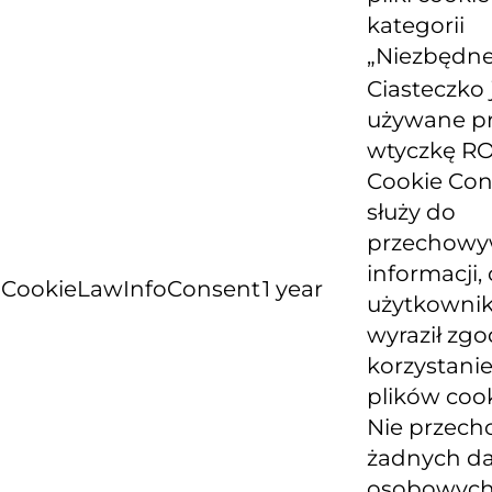
kategorii
„Niezbędne
Ciasteczko 
używane p
wtyczkę R
Cookie Con
służy do
przechowy
informacji, 
CookieLawInfoConsent
1 year
użytkowni
wyraził zg
korzystanie
plików cook
Nie przech
żadnych d
osobowych