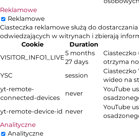
osobowych
Reklamowe
Reklamowe
Ciasteczka reklamowe służą do dostarczania
odwiedzających w witrynach i zbierają info
Cookie
Duration
5 months
Ciasteczko 
VISITOR_INFO1_LIVE
27 days
otrzyma now
Ciasteczko 
YSC
session
wideo na s
yt-remote-
YouTube us
never
connected-devices
osadzoneg
YouTube us
yt-remote-device-id
never
osadzoneg
Analityczne
Analityczne