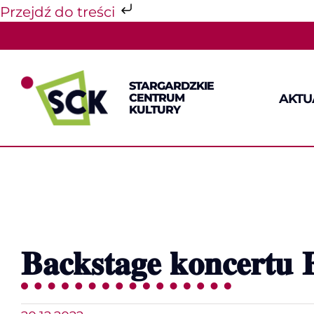
Przejdź do treści
Przejdź
do
zawartości
STARGARDZKIE
AKTU
CENTRUM
KULTURY
𝐁𝐚𝐜𝐤𝐬𝐭𝐚𝐠𝐞 𝐤𝐨𝐧𝐜𝐞𝐫𝐭𝐮 