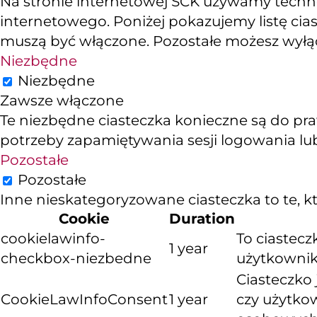
Na stronie internetowej SCK używamy technol
internetowego. Poniżej pokazujemy listę cias
muszą być włączone. Pozostałe możesz wyłącz
Niezbędne
Niezbędne
Zawsze włączone
Te niezbędne ciasteczka konieczne są do pra
potrzeby zapamiętywania sesji logowania lub
Pozostałe
Pozostałe
Inne nieskategoryzowane ciasteczka to te, któ
Cookie
Duration
cookielawinfo-
To ciastec
1 year
checkbox-niezbedne
użytkownika
Ciasteczko
CookieLawInfoConsent
1 year
czy użytko