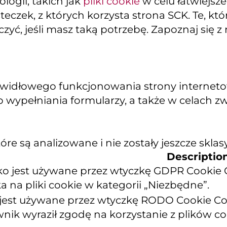
ogii, takich jak
pliki cookie
w celu łatwiejsz
teczek, z których korzysta strona SCK. Te, k
yć, jeśli masz taką potrzebę. Zapoznaj się z
widłowego funkcjonowania strony internetowe
 wypełniania formularzy, a także w celach z
re są analizowane i nie zostały jeszcze sklas
Descriptio
zko jest używane przez wtyczkę GDPR Cookie
 na pliki cookie w kategorii „Niezbędne”.
 jest używane przez wtyczkę RODO Cookie Con
wnik wyraził zgodę na korzystanie z plików 