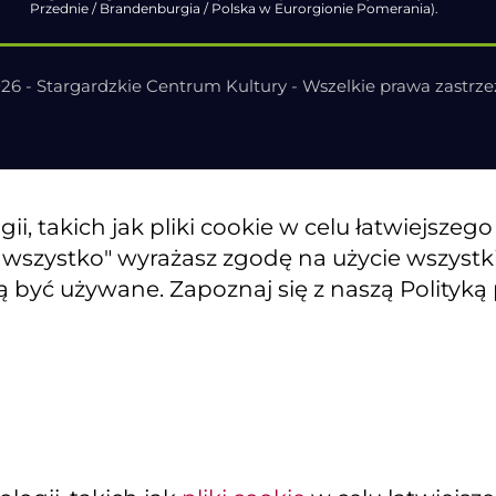
Przednie / Brandenburgia / Polska w Eurorgionie Pomerania).
26 - Stargardzkie Centrum Kultury - Wszelkie prawa zastrz
, takich jak pliki cookie w celu łatwiejszeg
j wszystko" wyrażasz zgodę na użycie wszyst
ą być używane. Zapoznaj się z naszą Polityką