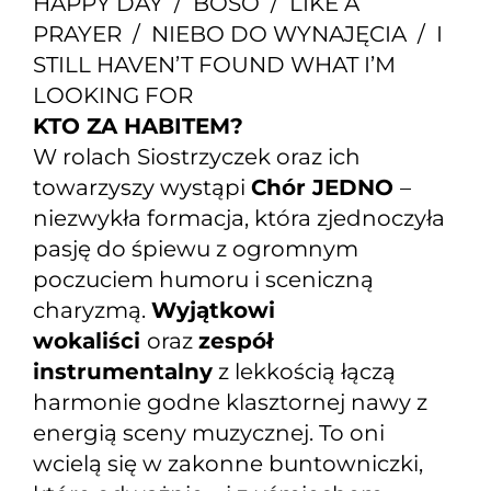
HAPPY DAY / BOSO / LIKE A
PRAYER / NIEBO DO WYNAJĘCIA / I
STILL HAVEN’T FOUND WHAT I’M
LOOKING FOR
KTO ZA HABITEM?
W rolach Siostrzyczek oraz ich
towarzyszy wystąpi
Chór JEDNO
–
niezwykła formacja, która zjednoczyła
pasję do śpiewu z ogromnym
poczuciem humoru i sceniczną
charyzmą.
Wyjątkowi
wokaliści
oraz
zespół
instrumentalny
z lekkością łączą
harmonie godne klasztornej nawy z
energią sceny muzycznej. To oni
wcielą się w zakonne buntowniczki,