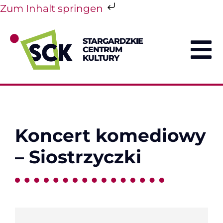
Zum Inhalt springen
Skip
to
STARGARDZKIE
content
CENTRUM
To
KULTURY
Na
Koncert komediowy
– Siostrzyczki