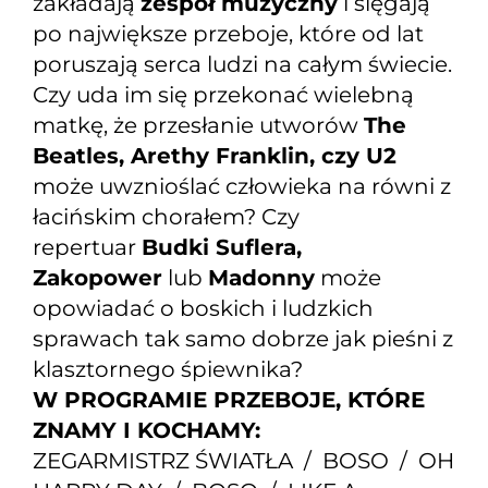
zakładają
zespół muzyczny
i sięgają
po największe przeboje, które od lat
poruszają serca ludzi na całym świecie.
Czy uda im się przekonać wielebną
matkę, że przesłanie utworów
The
Beatles, Arethy Franklin, czy U2
może uwznioślać człowieka na równi z
łacińskim chorałem? Czy
repertuar
Budki Suflera,
Zakopower
lub
Madonny
może
opowiadać o boskich i ludzkich
sprawach tak samo dobrze jak pieśni z
klasztornego śpiewnika?
W PROGRAMIE PRZEBOJE, KTÓRE
ZNAMY I KOCHAMY:
ZEGARMISTRZ ŚWIATŁA / BOSO / OH